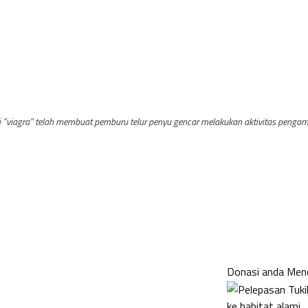
i “viagra” telah membuat pemburu telur penyu gencar melakukan aktivitas penga
 Penyu
Donasi anda Men
ke habitat alami