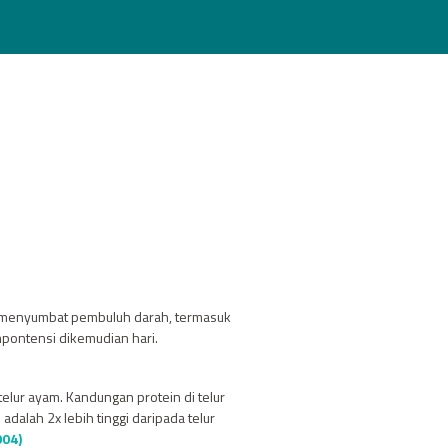
uk menyumbat pembuluh darah, termasuk
mpontensi dikemudian hari.
elur ayam. Kandungan protein di telur
alah 2x lebih tinggi daripada telur
004)