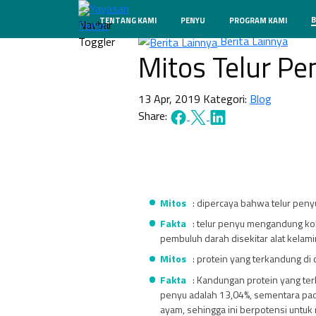
B
TENTANG KAMI
PENYU
PROGRAM KAMI
Berita Lainnya
Mitos Telur Pe
13 Apr, 2019
Kategori:
Blog
Share:
Mitos
: dipercaya bahwa telur peny
Fakta
: telur penyu mengandung kol
pembuluh darah disekitar alat kelam
Mitos
: protein yang terkandung di d
Fakta
: Kandungan protein yang terk
penyu adalah 13,04%, sementara pada
ayam, sehingga ini berpotensi untuk