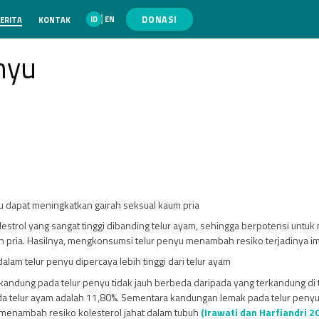
DONASI
ID
EN
ERITA
KONTAK
nyu
u dapat meningkatkan gairah seksual kaum pria
estrol yang sangat tinggi dibanding telur ayam, sehingga berpotensi unt
in pria. Hasilnya, mengkonsumsi telur penyu menambah resiko terjadinya i
alam telur penyu dipercaya lebih tinggi dari telur ayam
andung pada telur penyu tidak jauh berbeda daripada yang terkandung di t
 telur ayam adalah 11,80%. Sementara kandungan lemak pada telur penyu ad
 menambah resiko kolesterol jahat dalam tubuh
(Irawati dan Harfiandri 2