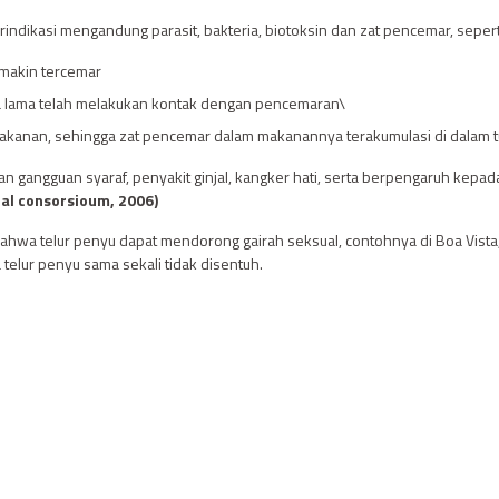
terindikasi mengandung parasit, bakteria, biotoksin dan zat pencemar, seper
emakin tercemar
a lama telah melakukan kontak dengan pencemaran\
 makanan, sehingga zat pencemar dalam makanannya terakumulasi di dalam 
an gangguan syaraf, penyakit ginjal, kangker hati, serta berpengaruh kep
rnal consorsioum, 2006)
hwa telur penyu dapat mendorong gairah seksual, contohnya di Boa Vista
telur penyu sama sekali tidak disentuh.