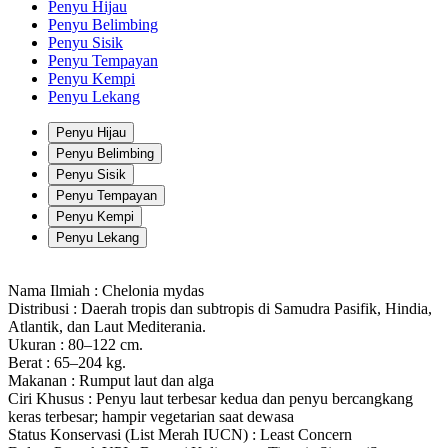
Penyu Hijau
Penyu Belimbing
Penyu Sisik
Penyu Tempayan
Penyu Kempi
Penyu Lekang
Penyu Hijau
Penyu Belimbing
Penyu Sisik
Penyu Tempayan
Penyu Kempi
Penyu Lekang
Nama Ilmiah :
Chelonia mydas
Distribusi :
Daerah tropis dan subtropis di Samudra Pasifik, Hindia,
Atlantik, dan Laut Mediterania.
Ukuran :
80–122 cm.
Berat :
65–204 kg.
Makanan :
Rumput laut dan alga
Ciri Khusus :
Penyu laut terbesar kedua dan penyu bercangkang
keras terbesar; hampir vegetarian saat dewasa
Status Konservasi (List Merah IUCN) :
Least Concern