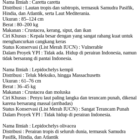
Nama Ilmiah :
Caretta caretta
Distribusi :
Lautan tropis dan subtropis, termasuk Samudra Pasifik,
Hindia, dan Atlantik, serta Laut Mediterania.
Ukuran :
85–124 cm
Berat :
80–200 kg
Makanan :
Crustacea, kerang, siput, dan ikan
Ciri Khusus :
Kepala besar dengan yang sangat rahang kuat untuk
menghancurkan cangkang keras
Status Konservasi (List Merah IUCN) :
Vulnerable
Dalam Proyek YPI :
Tidak ada. Hidup di perairan Indonesia, namun
tidak bersarang di pantai Indonesia.
Nama Ilmiah :
Lepidochelys kempii
Distribusi :
Teluk Meksiko, hingga Massachusetts
Ukuran :
61–76 cm
Berat :
36–45 kg
Makanan :
Crustacea dan moluska
Ciri Khusus :
Penyu laut paling langka dan terancam punah, dikenal
karena bersarang massal (arribadas)
Status Konservasi (List Merah IUCN) :
Sangat Terancam Punah
Dalam Proyek YPI :
Tidak hidup di perairan Indonesia.
Nama Ilmiah :
Lepidochelys olivacea
Distribusi :
Perairan tropis di seluruh dunia, termasuk Samudra
Pasifik, Hindia, dan Atlantik