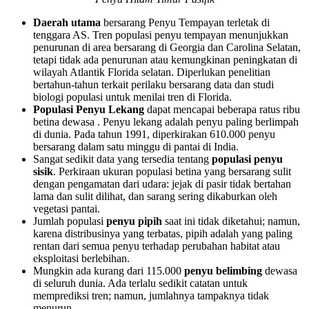
Daerah utama
bersarang Penyu Tempayan terletak di
tenggara AS. Tren populasi penyu tempayan menunjukkan
penurunan di area bersarang di Georgia dan Carolina Selatan,
tetapi tidak ada penurunan atau kemungkinan peningkatan di
wilayah Atlantik Florida selatan. Diperlukan penelitian
bertahun-tahun terkait perilaku bersarang data dan studi
biologi populasi untuk menilai tren di Florida.
Populasi Penyu Lekang
dapat mencapai beberapa ratus ribu
betina dewasa . Penyu lekang adalah penyu paling berlimpah
di dunia. Pada tahun 1991, diperkirakan 610.000 penyu
bersarang dalam satu minggu di pantai di India.
Sangat sedikit data yang tersedia tentang
populasi penyu
sisik
. Perkiraan ukuran populasi betina yang bersarang sulit
dengan pengamatan dari udara: jejak di pasir tidak bertahan
lama dan sulit dilihat, dan sarang sering dikaburkan oleh
vegetasi pantai.
Jumlah populasi
penyu pipih
saat ini tidak diketahui; namun,
karena distribusinya yang terbatas, pipih adalah yang paling
rentan dari semua penyu terhadap perubahan habitat atau
eksploitasi berlebihan.
Mungkin ada kurang dari 115.000
penyu belimbing
dewasa
di seluruh dunia. Ada terlalu sedikit catatan untuk
memprediksi tren; namun, jumlahnya tampaknya tidak
menurun.